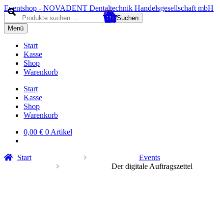
Zur
Zum
Eventshop - NOVADENT Dentaltechnik Handelsgesellschaft mbH
Navigation
Inhalt
Suche
Suchen
springen
springen
nach:
Menü
Start
Kasse
Shop
Warenkorb
Start
Kasse
Shop
Warenkorb
0,00
€
0 Artikel
Start
Events
Der digitale Auftragszettel