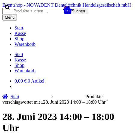
Zur
Zum
Eventshop - NOVADENT Dentaltechnik Handelsgesellschaft mbH
Navigation
Inhalt
Suche
Suchen
springen
springen
nach:
Menü
Start
Kasse
Shop
Warenkorb
Start
Kasse
Shop
Warenkorb
0,00
€
0 Artikel
Start
Produkte
verschlagwortet mit „28. Juni 2023 14:00 – 18:00 Uhr“
28. Juni 2023 14:00 – 18:00
Uhr