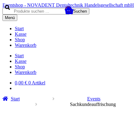
Zur
Zum
Eventshop - NOVADENT Dentaltechnik Handelsgesellschaft mbH
Navigation
Inhalt
Suche
Suchen
springen
springen
nach:
Menü
Start
Kasse
Shop
Warenkorb
Start
Kasse
Shop
Warenkorb
0,00
€
0 Artikel
Start
Events
Sachkundeauffrischung