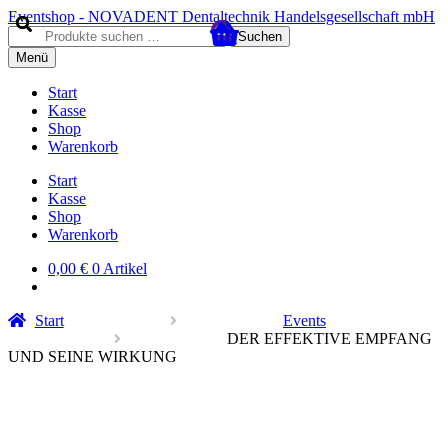
Zur
Zum
Eventshop - NOVADENT Dentaltechnik Handelsgesellschaft mbH
Navigation
Inhalt
Suche
Suchen
springen
springen
nach:
Menü
Start
Kasse
Shop
Warenkorb
Start
Kasse
Shop
Warenkorb
0,00
€
0 Artikel
Start
Events
DER EFFEKTIVE EMPFANG
UND SEINE WIRKUNG