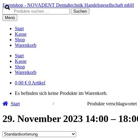
Zur
Zum
Eventshop - NOVADENT Dentaltechnik Handelsgesellschaft mbH
Navigation
Inhalt
Suche
Suchen
springen
springen
nach:
Menü
Start
Kasse
Shop
Warenkorb
Start
Kasse
Shop
Warenkorb
0,00
€
0 Artikel
Es befinden sich keine Produkte im Warenkorb.
Start
Produkte verschlagwortet
29. November 2023 14:00 – 18: