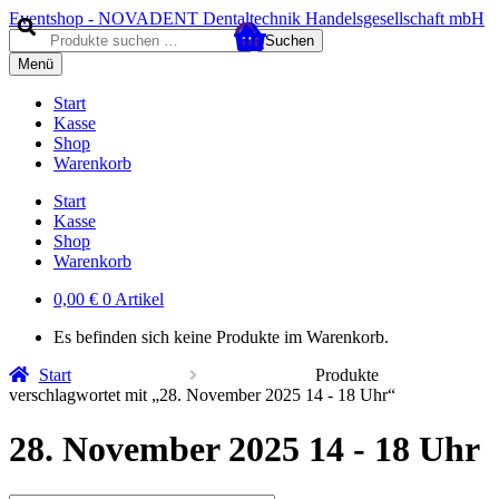
Zur
Zum
Eventshop - NOVADENT Dentaltechnik Handelsgesellschaft mbH
Navigation
Inhalt
Suche
Suchen
springen
springen
nach:
Menü
Start
Kasse
Shop
Warenkorb
Start
Kasse
Shop
Warenkorb
0,00
€
0 Artikel
Es befinden sich keine Produkte im Warenkorb.
Start
Produkte
verschlagwortet mit „28. November 2025 14 - 18 Uhr“
28. November 2025 14 - 18 Uhr