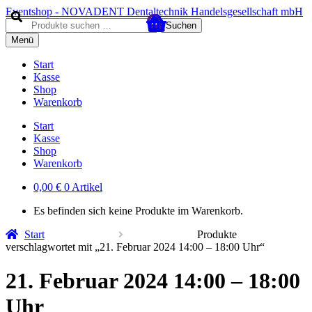
Zur
Zum
Eventshop - NOVADENT Dentaltechnik Handelsgesellschaft mbH
Navigation
Inhalt
Suche
Suchen
springen
springen
nach:
Menü
Start
Kasse
Shop
Warenkorb
Start
Kasse
Shop
Warenkorb
0,00
€
0 Artikel
Es befinden sich keine Produkte im Warenkorb.
Start
Produkte
verschlagwortet mit „21. Februar 2024 14:00 – 18:00 Uhr“
21. Februar 2024 14:00 – 18:00
Uhr