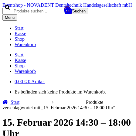
Zur
Zum
Eventshop - NOVADENT Dentaltechnik Handelsgesellschaft mbH
Navigation
Inhalt
Suche
Suchen
springen
springen
nach:
Menü
Start
Kasse
Shop
Warenkorb
Start
Kasse
Shop
Warenkorb
0,00
€
0 Artikel
Es befinden sich keine Produkte im Warenkorb.
Start
Produkte
verschlagwortet mit „15. Februar 2026 14:30 – 18:00 Uhr“
15. Februar 2026 14:30 – 18:00
Uhr