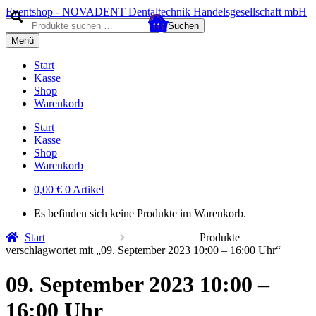
Zur
Zum
Eventshop - NOVADENT Dentaltechnik Handelsgesellschaft mbH
Navigation
Inhalt
Suche
Suchen
springen
springen
nach:
Menü
Start
Kasse
Shop
Warenkorb
Start
Kasse
Shop
Warenkorb
0,00
€
0 Artikel
Es befinden sich keine Produkte im Warenkorb.
Start
Produkte
verschlagwortet mit „09. September 2023 10:00 – 16:00 Uhr“
09. September 2023 10:00 –
16:00 Uhr