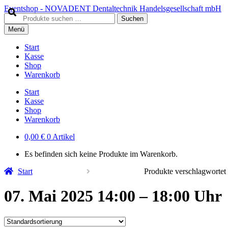
Zur
Zum
Eventshop - NOVADENT Dentaltechnik Handelsgesellschaft mbH
Navigation
Inhalt
Suche
Suchen
springen
springen
nach:
Menü
Start
Kasse
Shop
Warenkorb
Start
Kasse
Shop
Warenkorb
0,00
€
0 Artikel
Es befinden sich keine Produkte im Warenkorb.
Start
Produkte verschlagwortet
07. Mai 2025 14:00 – 18:00 Uhr