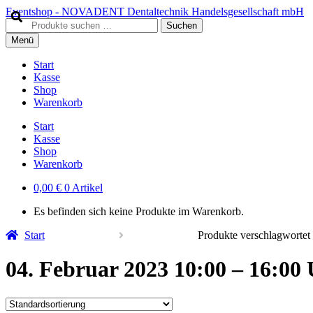
Zur
Zum
Eventshop - NOVADENT Dentaltechnik Handelsgesellschaft mbH
Navigation
Inhalt
Suche
Suchen
springen
springen
nach:
Menü
Start
Kasse
Shop
Warenkorb
Start
Kasse
Shop
Warenkorb
0,00
€
0 Artikel
Es befinden sich keine Produkte im Warenkorb.
Start
Produkte verschlagwortet
04. Februar 2023 10:00 – 16:00